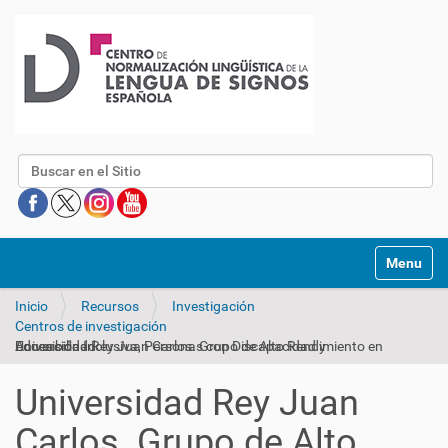
Buscar
Mostrar/O
Inicio
Recursos
Investigación
Centros de investigación
Universidad Rey Juan Carlos. Grupo de Alto Rendimiento en Educación Inclusiva, Personas con Discapacidad y Accesibilidad
Universidad Rey Juan
Carlos. Grupo de Alto