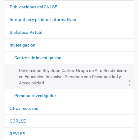
a
Publicaciones del CNLSE
v
e
Infografías y píldoras informativas
g
Biblioteca Virtual
a
c
Investigación
i
ó
Centros de investigación
n
Universidad Rey Juan Carlos. Grupo de Alto Rendimiento
en Educación Inclusiva, Personas con Discapacidad y
Accesibilidad
Personal investigador
Otros recursos
CORLSE
REVLES