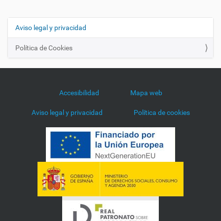
Aviso legal y privacidad
N
a
Política de Cookies
v
e
g
a
Accesibilidad
Mapa web
c
Aviso legal y privacidad
Política de cookies
i
ó
n