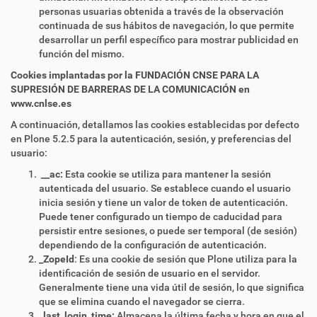
personas usuarias obtenida a través de la observación
continuada de sus hábitos de navegación, lo que permite
desarrollar un perfil específico para mostrar publicidad en
función del mismo.
Cookies implantadas por la FUNDACIÓN CNSE PARA LA
SUPRESIÓN DE BARRERAS DE LA COMUNICACIÓN en
www.cnlse.es
A continuación, detallamos las cookies establecidas por defecto
en Plone 5.2.5 para la autenticación, sesión, y preferencias del
usuario:
__ac:
Esta cookie se utiliza para mantener la sesión
autenticada del usuario. Se establece cuando el usuario
inicia sesión y tiene un valor de token de autenticación.
Puede tener configurado un tiempo de caducidad para
persistir entre sesiones, o puede ser temporal (de sesión)
dependiendo de la configuración de autenticación.
_ZopeId
: Es una cookie de sesión que Plone utiliza para la
identificación de sesión de usuario en el servidor.
Generalmente tiene una vida útil de sesión, lo que significa
que se elimina cuando el navegador se cierra.
_last_login_time:
Almacena la última fecha y hora en que el