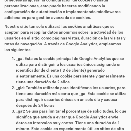
Si necesitas ajustar la configuración de cookies o añadir
personalizaciones, esto puede hacerse modificando la
configuración de autenticación o implementando middlewares
adicionales para gestión avanzada de cookies.
Nuestro sitio tan solo utilizará las
cookies analíticas
que se
acepten para recopilar datos anónimos sobre la actividad de los
usuarios en el sitio, como páginas vistas, duración de las visitas y
rutas de navegación. A través de Google Analytics, empleamos
las siguientes:
_ga:
Esta es la cookie principal de Google Analytics que se
utiliza para distinguir a los usuarios únicos asignando un
identificador de cliente (ID de cliente) generado
aleatoriamente. Es una cookie persistente y generalmente
tiene una duración de 2 años.
_gid:
También utilizada para identificar a los usuarios, pero
tiene una duración más corta que _ga. Esta cookie se utiliza
para distinguir usuarios únicos en un solo día y caduca
después de 24 horas.
_gat:
Se usa para limitar el porcentaje de solicitudes, lo que
significa que ayuda a evitar que Google Analytics envíe
datos en intervalos muy cortos. Tiene una duración de 1
minuto. Esta cookie es especialmente útil en sitios de alto