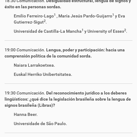
18:30
Comunicación.
Desigualdad estructural, lengua de signos y
éxito en las personas sordas.
1
1
Emilio Ferreiro-Lago
, María Jesús Pardo-Guijarro
y Eva
2
Gutierrez-Sigut
.
1
2
Universidad de Castilla-La Mancha
y University of Essex
.
19:00
Comunicación.
Lengua, poder y participación: hacia una
comprensión política de la comunidad sorda.
Naiara Larrakoetxea.
Euskal Herriko Unibertsitatea.
19:30
Comunicación.
Del reconocimiento jurídico a los deberes
lingüísticos: ¿qué dice la legislación brasileña sobre la lengua de
signos brasileña (Libras)?
Hanna Beer.
Universidade de São Paulo.