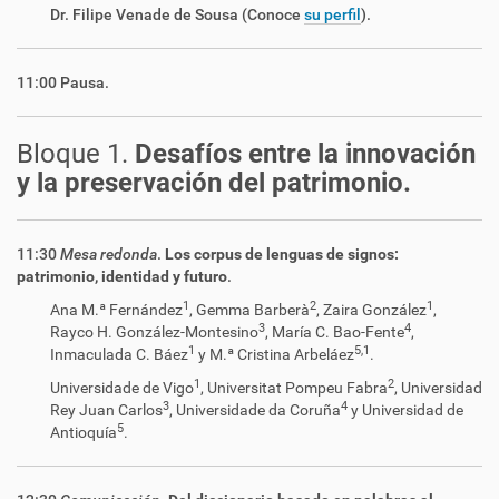
Dr. Filipe Venade de Sousa (Conoce
su perfil
).
11:00 Pausa.
Bloque 1.
Desafíos entre la innovación
y la preservación del patrimonio.
11:30
Mesa redonda
.
Los corpus de lenguas de signos:
patrimonio, identidad y futuro
.
1
2
1
Ana M.ª Fernández
, Gemma Barberà
, Zaira González
,
3
4
Rayco H. González-Montesino
, María C. Bao-Fente
,
1
5,
1
Inmaculada C. Báez
y M.ª Cristina Arbeláez
.
1
2
Universidade de Vigo
, Universitat Pompeu Fabra
, Universidad
3
4
Rey Juan Carlos
, Universidade da Coruña
y Universidad de
5
Antioquía
.