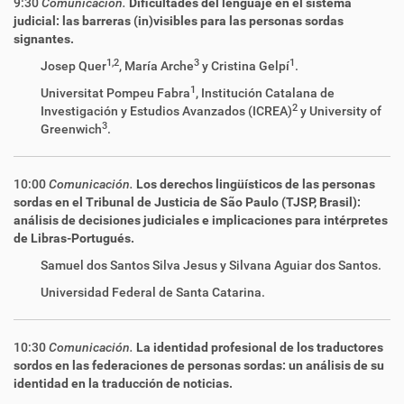
9:30
Comunicación.
Dificultades del lenguaje en el sistema
judicial: las barreras (in)visibles para las personas sordas
signantes.
1,2
3
1
Josep Quer
, María Arche
y Cristina Gelpí
.
1
Universitat Pompeu Fabra
, Institución Catalana de
2
Investigación y Estudios Avanzados (ICREA)
y University of
3
Greenwich
.
10:00
Comunicación.
Los derechos lingüísticos de las personas
sordas en el Tribunal de Justicia de São Paulo (TJSP, Brasil):
análisis de decisiones judiciales e implicaciones para intérpretes
de Libras-Portugués.
Samuel dos Santos Silva Jesus y Silvana Aguiar dos Santos.
Universidad Federal de Santa Catarina.
10:30
Comunicación.
La identidad profesional de los traductores
sordos en las federaciones de personas sordas: un análisis de su
identidad en la traducción de noticias.