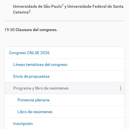
1
Universidade de São Paulo
y Universidade Federal de Santa
2
Catarina
.
19:30
Clausura del congreso.
Congreso CNLSE 2026
N
a
Líneas temáticas del congreso
v
e
Envío de propuestas
g
Programa y libro de resúmenes
a
c
Ponencia plenaria
i
ó
Libro de resúmenes
n
Inscripción