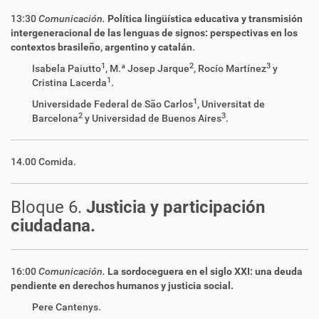
13:30
Comunicación.
Política lingüística educativa y transmisión
intergeneracional de las lenguas de signos: perspectivas en los
contextos brasileño, argentino y catalán
.
1
2
3
Isabela Paiutto
, M.ª Josep Jarque
, Rocío Martínez
y
1
Cristina Lacerda
.
1
Universidade Federal de São Carlos
, Universitat de
2
3
Barcelona
y Universidad de Buenos Aires
.
14.00 Comida.
Bloque 6.
Justicia y participación
ciudadana.
16:00
Comunicación.
La sordoceguera en el siglo XXI: una deuda
pendiente en derechos humanos y justicia social.
Pere Cantenys.