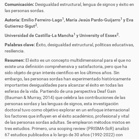
Comunicación:
Desigualdad estructural, lengua de signos y éxito en
las personas sordas.
1
1
Autoría:
Emilio Ferreiro-Lago
, María Jesús Pardo-Guijarro
y Eva
2
Gutierrez-Sigut
.
1
2
Universidad de Castilla-La Mancha
y University of Essex
.
Palabras clave:
É
xito, desigualdad estructural, políticas educativas,
resiliencia.
Resumen:
El éxito es un concepto multidimensional para el que no
existe una definición comprehensiva y satisfactoria, pero que ha
sido objeto de gran interés científico en los últimos años. Sin
embargo, las personas sordas han experimentado históricamente
importantes desigualdades para alcanzar el éxito en todas las
esferas de la vida. Partiendo de una perspectiva Deaf Gain
(Bauman & Murray, 2014) que celebra las contribuciones de las
personas sordas y las lenguas de signos, esta investigación
doctoral tuvo como objetivo explorar en un enfoque internacional
los factores que influyen en el éxito académico, profesional y vital
de las personas sordas adultas.
Se emplearon métodos mixtos en
tres estudios. Primero, una scoping review (PRISMA-ScR) analizó
67 estudios publicados a lo largo de 30 años (1992-2022) con