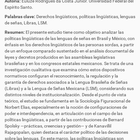
Autoría:
Euluze Rodrigues da Costa Junior.
Universidad Federal del
Espírito Santo.
Palabras clave:
Derechos lingüísticos, políticas lingüísticas, lenguas
de señas, Libras, LSM.
Resumen:
El presente estudio tiene como objetivo analizar las
políticas lingüísticas de las lenguas de señas en Brasil y México, con
énfasis en los derechos lingüísticos de las personas sordas, a partir
de un enfoque comparado sustentado en el análisis documental de
leyes y decretos producidos en las asambleas legislativas
brasileñas y en los congresos estatales mexicanos. Se trata de una
investigación cualitativa que examina cómo estos dispositivos
normativos configuran el reconocimiento, la regulación y la
garantía de derechos asociados a la Lengua Brasileña de Señas
(Libras) y a la Lengua de Señas Mexicana (LSM), considerando sus
distintos niveles de institucionalización. Desde el punto de vista
teórico, el estudio se fundamenta en la Sociología Figuracional de
Norbert Elias, especialmente en la noción de configuraciones de
poder e interdependencia, en articulación con el campo de las
políticas lingüísticas, a partir de las contribuciones de Bernard
Spolsky —prácticas, creencias y gestión— y de Kanavillil
Rajagopalan, quien destaca el carácter político de las decisiones
sobre las lenguas. En este marco, las políticas lingüísticas son