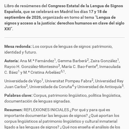
Libro de resúmenes del
Congreso Estatal de la Lengua de Signos
Española,
que se celebrará en Madrid los días
17 y 18 de
septiembre de 2026,
organizado en torno al tema “
Lengua de
signos y acceso a la justicia: derechos humanos en clave del siglo
XXI
”.
Mesa redonda:
Los corpus de lenguas de signos: patrimonio,
identidad y futuro.
1
2
1
Autoría:
Ana M.ª Fernández
, Gemma Barberà
, Zaira González
,
3
4
Rayco H. González-Montesino
, María C. Bao-Fente
, Inmaculada
1
5,
1
C. Báez
y M.ª Cristina Arbeláez
.
1
2
Universidade de Vigo
, Universitat Pompeu Fabra
, Universidad Rey
3
4
5
Juan Carlos
, Universidade da Coruña
y Universidad de Antioquía
.
Palabras clave:
Corpus, patrimonio lingüístico, política lingüística,
documentación de lenguas signadas.
Resumen:
REFLEXIONES INICIALES ¿Por qué y para qué es
importante documentar las lenguas de signos? ¿Qué aportan los
corpus lingüísticos al patrimonio lingüístico y cultural inmaterial
ligado a las lenguas de signos? ¿Qué nos enseña el análisis de los