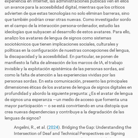
experiencia en Internet, las administraciones públicas ven en ellos
un avance para la accesibilidad digital, mientras que los críticos
advierten de que estas tecnologías no solo eliminan barreras, sino
que también podrían crear otras nuevas. Como investigador sordo
en el campo de la interacción persona-ordenador, estudio las
ideologías que subyacen al desarrollo de estos avatares. Para ello,
analizo los avatares de lengua de signos como sistemas
sociotécnicos que tienen implicaciones sociales, culturales y
políticas en la configuración de nuestras concepciones del lengua,
la discapacidad y la accesibilidad. En particular, se ponen de
manifiesto la falta de alineación de los marcos de IA, el trabajo
invisible y la explotación epistémica de las personas sordas, así
como la falta de atención a las experiencias vividas por las
personas sordas. En esta comunicación, presento las principales
dimensiones éticas de los avatares de lengua de signos digitales en
profundidad y abordo la siguiente pregunta: ¿Es el avatar de lengua
de signos una esperanza —un medio de acceso que fomenta una
mayor participación — o se está convirtiendo en una distopía que
crea nuevas dependencias y contribuye a la degradación de las
lenguas de signos?
Angelini, R., et al. (
2024
). Bridging the Gap: Understanding the
Intersection of Deaf and Technical Perspectives on Signing