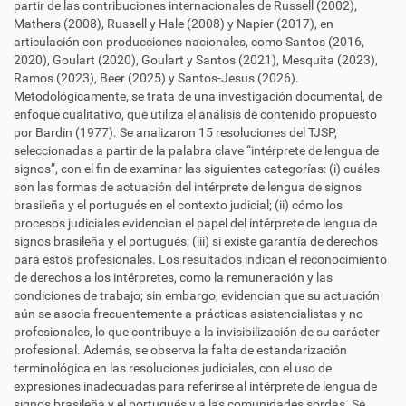
partir de las contribuciones internacionales de Russell (2002),
Mathers (2008), Russell y Hale (2008) y Napier (2017), en
articulación con producciones nacionales, como Santos (2016,
2020), Goulart (2020), Goulart y Santos (2021), Mesquita (2023),
Ramos (2023), Beer (2025) y Santos-Jesus (2026).
Metodológicamente, se trata de una investigación documental, de
enfoque cualitativo, que utiliza el análisis de contenido propuesto
por Bardin (1977). Se analizaron 15 resoluciones del TJSP,
seleccionadas a partir de la palabra clave “intérprete de lengua de
signos”, con el fin de examinar las siguientes categorías: (i) cuáles
son las formas de actuación del intérprete de lengua de signos
brasileña y el portugués en el contexto judicial; (ii) cómo los
procesos judiciales evidencian el papel del intérprete de lengua de
signos brasileña y el portugués; (iii) si existe garantía de derechos
para estos profesionales. Los resultados indican el reconocimiento
de derechos a los intérpretes, como la remuneración y las
condiciones de trabajo; sin embargo, evidencian que su actuación
aún se asocia frecuentemente a prácticas asistencialistas y no
profesionales, lo que contribuye a la invisibilización de su carácter
profesional. Además, se observa la falta de estandarización
terminológica en las resoluciones judiciales, con el uso de
expresiones inadecuadas para referirse al intérprete de lengua de
signos brasileña y el portugués y a las comunidades sordas. Se