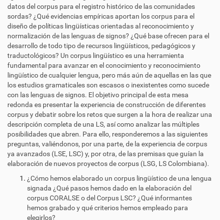
datos del corpus para el registro histórico de las comunidades
sordas? ¿Qué evidencias empíricas aportan los corpus para el
diseño de políticas lingüísticas orientadas al reconocimiento y
normalización de las lenguas de signos? ¿Qué base ofrecen para el
desarrollo de todo tipo de recursos lingüísticos, pedagógicos y
traductológicos? Un corpus lingüístico es una herramienta
fundamental para avanzar en el conocimiento y reconocimiento
lingüístico de cualquier lengua, pero más aún de aquellas en las que
los estudios gramaticales son escasos o inexistentes como sucede
con las lenguas de signos. El objetivo principal de esta mesa
redonda es presentar la experiencia de construcción de diferentes
corpus y debatir sobre los retos que surgen a la hora de realizar una
descripción completa de una LS, así como analizar las múltiples
posibilidades que abren. Para ello, responderemos a las siguientes
preguntas, valiéndonos, por una parte, de la experiencia de corpus
ya avanzados (LSE, LSC) y, por otra, de las premisas que guían la
elaboración de nuevos proyectos de corpus (LSG, LS Colombiana).
¿Cómo hemos elaborado un corpus lingüístico de una lengua
signada ¿Qué pasos hemos dado en la elaboración del
corpus CORALSE o del Corpus LSC? ¿Qué informantes
hemos grabado y qué criterios hemos empleado para
elegirlos?