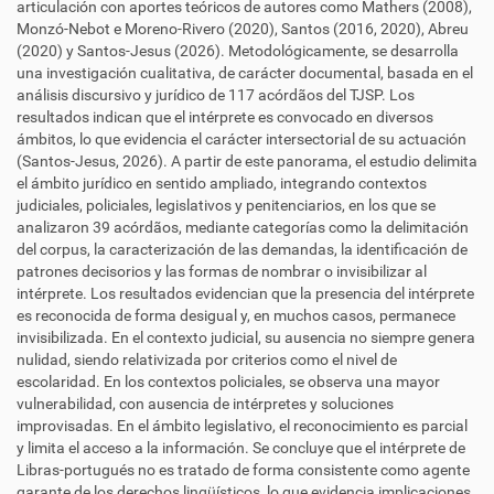
articulación con aportes teóricos de autores como Mathers (2008),
Monzó-Nebot e Moreno-Rivero (2020), Santos (2016, 2020), Abreu
(2020) y Santos-Jesus (2026). Metodológicamente, se desarrolla
una investigación cualitativa, de carácter documental, basada en el
análisis discursivo y jurídico de 117 acórdãos del TJSP. Los
resultados indican que el intérprete es convocado en diversos
ámbitos, lo que evidencia el carácter intersectorial de su actuación
(Santos-Jesus, 2026). A partir de este panorama, el estudio delimita
el ámbito jurídico en sentido ampliado, integrando contextos
judiciales, policiales, legislativos y penitenciarios, en los que se
analizaron 39 acórdãos, mediante categorías como la delimitación
del corpus, la caracterización de las demandas, la identificación de
patrones decisorios y las formas de nombrar o invisibilizar al
intérprete. Los resultados evidencian que la presencia del intérprete
es reconocida de forma desigual y, en muchos casos, permanece
invisibilizada. En el contexto judicial, su ausencia no siempre genera
nulidad, siendo relativizada por criterios como el nivel de
escolaridad. En los contextos policiales, se observa una mayor
vulnerabilidad, con ausencia de intérpretes y soluciones
improvisadas. En el ámbito legislativo, el reconocimiento es parcial
y limita el acceso a la información. Se concluye que el intérprete de
Libras-portugués no es tratado de forma consistente como agente
garante de los derechos lingüísticos, lo que evidencia implicaciones