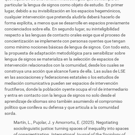
particular la lengua de signos como objeto de estudio. En primer
lugar, debido a su invisibilización en los espacios hegemónicos,
cualquier intervención que pretenda aludirla deberá hacerlo de
forma explícita, a menos que se desarrolle en espacios previamente
concienciados sobre ella. En segundo lugar, su ininteligibilidad
respecto a las lenguas de contacto orales exige que el proceso de
concientización se implemente con personas oyentes que tengan
como mínimo nociones básicas de lengua de signos. Con todo esto,
la propuesta de adaptación metodológica para sensibilizar sobre
lengua de signos se materializa en la selección de espacios de
intervención relacionados con la comunidad, desde los cuales se
construya una acción que alcance fuera de ella. Las aulas de LSE
en las asociaciones y federaciones estatales o los estudios de
mediación comunicativa pueden ser espacios de intervención
fructíferos, donde la población oyente ocupa el rol de intermediario
y entra en contacto con la lengua de signos no solo desde el
aprendizaje de idiomas sino también asumiendo el compromiso
político que conlleva su defensa y que articula a la comunidad
sorda.
Martín, L., Pujolar, J. y Amorrortu, E. (2025). Negotiating
sociolinguistic justice: turning spaces of inequality into spaces
of conscientization.
International Journal of the Sociology of