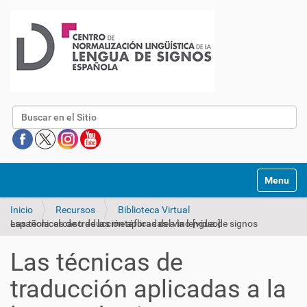
Buscar
Mostrar/O
Inicio
Recursos
Biblioteca Virtual
Las técnicas de traducción aplicadas a la lengua de signos española: el caso de las metáforas del vino [vídeo]
Las técnicas de
traducción aplicadas a la