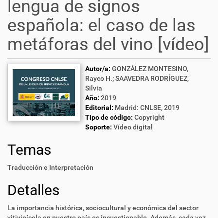
lengua de signos
española: el caso de las
metáforas del vino [vídeo]
Autor/a:
GONZÁLEZ MONTESINO,
Rayco H.; SAAVEDRA RODRÍGUEZ,
Silvia
Año:
2019
Editorial:
Madrid: CNLSE, 2019
Tipo de código:
Copyright
Soporte:
Vídeo digital
Temas
Traducción e Interpretación
Detalles
La importancia histórica, sociocultural y económica del sector
vitivinícola en nuestro país es incuestionable. Además, cada vez