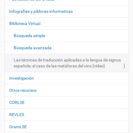
v
e
Infografías y píldoras informativas
g
Biblioteca Virtual
a
c
Búsqueda simple
i
ó
Búsqueda avanzada
n
Las técnicas de traducción aplicadas a la lengua de signos
española: el caso de las metáforas del vino [vídeo]
Investigación
Otros recursos
CORLSE
REVLES
GramLSE