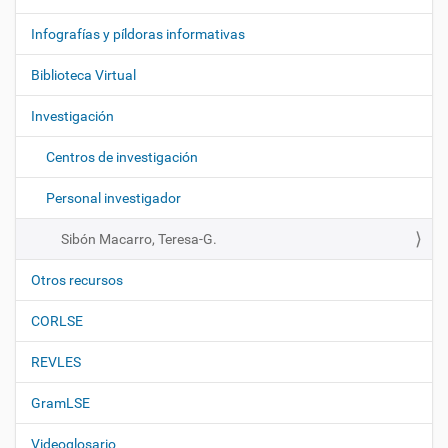
v
e
Infografías y píldoras informativas
g
Biblioteca Virtual
a
c
Investigación
i
ó
Centros de investigación
n
Personal investigador
Sibón Macarro, Teresa-G.
Otros recursos
CORLSE
REVLES
GramLSE
Videoglosario