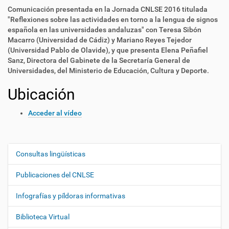
Comunicación presentada en la Jornada CNLSE 2016 titulada
"Reflexiones sobre las actividades en torno a la lengua de signos
española en las universidades andaluzas" con Teresa Sibón
Macarro (Universidad de Cádiz) y Mariano Reyes Tejedor
(Universidad Pablo de Olavide), y que presenta Elena Peñafiel
Sanz, Directora del Gabinete de la Secretaría General de
Universidades, del Ministerio de Educación, Cultura y Deporte.
Ubicación
Acceder al vídeo
Consultas lingüísticas
N
a
Publicaciones del CNLSE
v
e
Infografías y píldoras informativas
g
Biblioteca Virtual
a