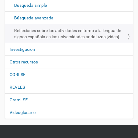
c
Búsqueda simple
i
ó
Búsqueda avanzada
n
Reflexiones sobre las actividades en torno a la lengua de
signos española en las universidades andaluzas [vídeo]
Investigación
Otros recursos
CORLSE
REVLES
GramLSE
Videoglosario