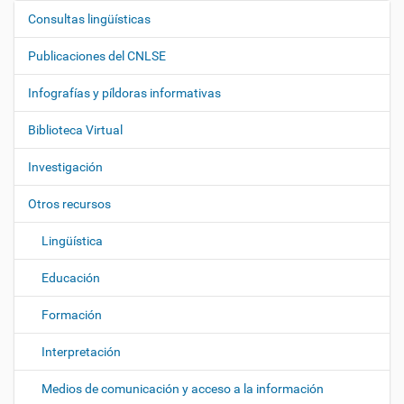
Consultas lingüísticas
N
a
Publicaciones del CNLSE
v
e
Infografías y píldoras informativas
g
Biblioteca Virtual
a
c
Investigación
i
ó
Otros recursos
n
Lingüística
Educación
Formación
Interpretación
Medios de comunicación y acceso a la información