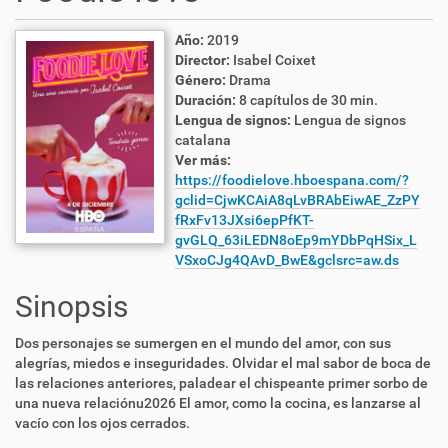
Año:
2019
Director:
Isabel Coixet
Género:
Drama
Duración:
8 capítulos de 30 min.
Lengua de signos:
Lengua de signos
catalana
Ver más:
https://foodielove.hboespana.com/?
gclid=CjwKCAiA8qLvBRAbEiwAE_ZzPY
fRxFv13JXsi6epPfKT-
gvGLQ_63iLEDN8oEp9mYDbPqHSix_L
VSxoCJg4QAvD_BwE&gclsrc=aw.ds
Sinopsis
Dos personajes se sumergen en el mundo del amor, con sus
alegrías, miedos e inseguridades. Olvidar el mal sabor de boca de
las relaciones anteriores, paladear el chispeante primer sorbo de
una nueva relaciónu2026 El amor, como la cocina, es lanzarse al
vacío con los ojos cerrados.