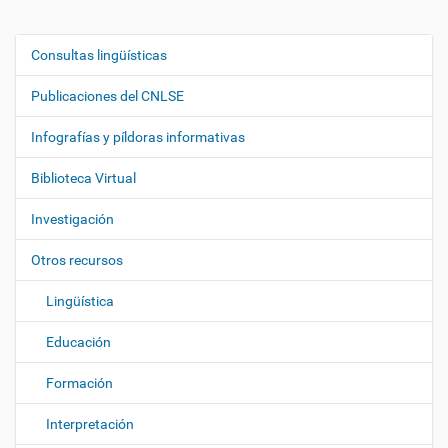
Consultas lingüísticas
N
a
Publicaciones del CNLSE
v
e
Infografías y píldoras informativas
g
Biblioteca Virtual
a
c
Investigación
i
ó
Otros recursos
n
Lingüística
Educación
Formación
Interpretación