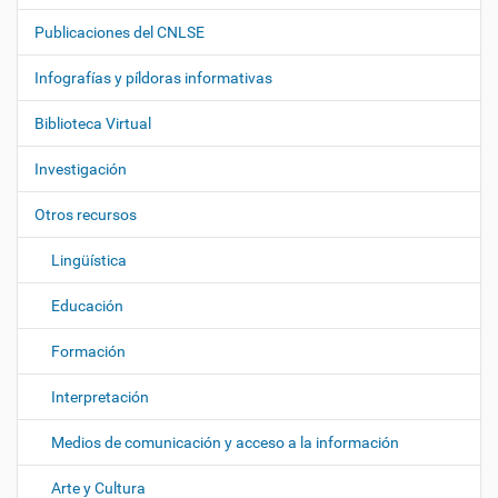
a
Publicaciones del CNLSE
v
e
Infografías y píldoras informativas
g
Biblioteca Virtual
a
c
Investigación
i
ó
Otros recursos
n
Lingüística
Educación
Formación
Interpretación
Medios de comunicación y acceso a la información
Arte y Cultura