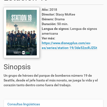
Año:
2018
Director:
Stacy McKee
Género:
Drama
Duración:
50 min.
Lengua de signos:
Lengua de signos
americana
Ver más:
https://www.disneyplus.com/es-
es/series/station-19/3de52zcRJZGt
Sinopsis
Un grupo de héroes del parque de bomberos número 19 de
Seattle, desde el jefe hasta el más novato, se juega la vida y el
corazón tanto dentro como fuera del trabajo.
Consultas lingüísticas
N