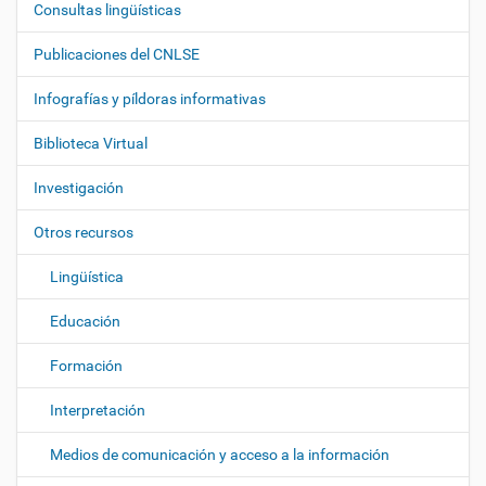
Consultas lingüísticas
N
a
Publicaciones del CNLSE
v
e
Infografías y píldoras informativas
g
Biblioteca Virtual
a
c
Investigación
i
ó
Otros recursos
n
Lingüística
Educación
Formación
Interpretación
Medios de comunicación y acceso a la información