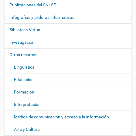
a
Publicaciones del CNLSE
v
e
Infografías y píldoras informativas
g
Biblioteca Virtual
a
c
Investigación
i
ó
Otros recursos
n
Lingüística
Educación
Formación
Interpretación
Medios de comunicación y acceso a la información
Arte y Cultura