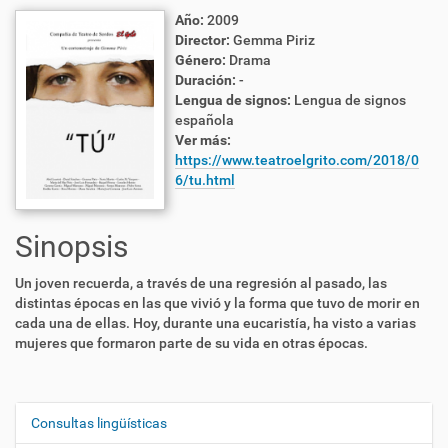
Año:
2009
Director:
Gemma Piriz
Género:
Drama
Duración:
-
Lengua de signos:
Lengua de signos
española
Ver más:
https://www.teatroelgrito.com/2018/0
6/tu.html
Sinopsis
Un joven recuerda, a través de una regresión al pasado, las
distintas épocas en las que vivió y la forma que tuvo de morir en
cada una de ellas.
Hoy, durante una eucaristía, ha visto a varias
mujeres que formaron parte de su vida en otras épocas.
Consultas lingüísticas
N