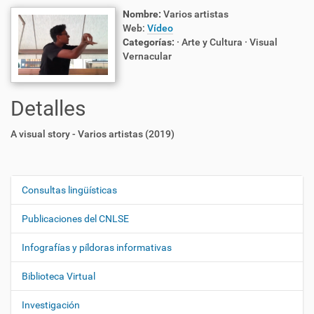
Nombre:
Varios artistas
Web:
Vídeo
Categorías:
· Arte y Cultura
· Visual
Vernacular
Detalles
A visual story - Varios artistas (2019)
Consultas lingüísticas
N
a
Publicaciones del CNLSE
v
e
Infografías y píldoras informativas
g
Biblioteca Virtual
a
c
Investigación