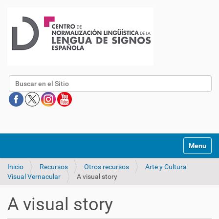
Buscar
Mostrar/O
Inicio
Recursos
Otros recursos
Arte y Cultura
Visual Vernacular
A visual story
A visual story