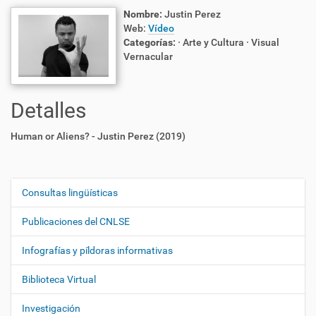
Nombre:
Justin Perez
Web:
Vídeo
Categorías:
· Arte y Cultura
· Visual
Vernacular
Detalles
Human or Aliens? - Justin Perez (2019)
Consultas lingüísticas
N
a
Publicaciones del CNLSE
v
e
Infografías y píldoras informativas
g
Biblioteca Virtual
a
c
Investigación