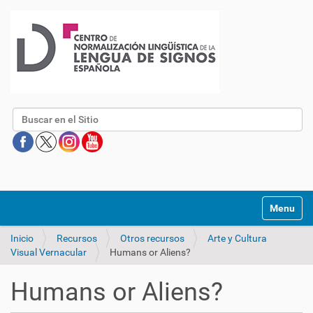
Buscar
Mostrar/O
Inicio
Recursos
Otros recursos
Arte y Cultura
Visual Vernacular
Humans or Aliens?
Humans or Aliens?