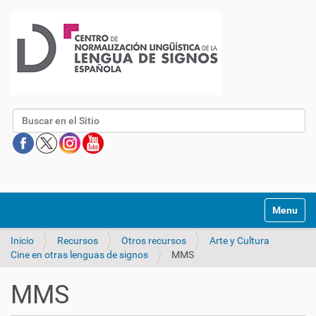
Buscar
Mostrar/O
Inicio
Recursos
Otros recursos
Arte y Cultura
Cine en otras lenguas de signos
MMS
MMS