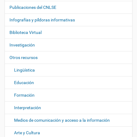
a
Publicaciones del CNLSE
v
e
Infografías y píldoras informativas
g
Biblioteca Virtual
a
c
Investigación
i
ó
Otros recursos
n
Lingüística
Educación
Formación
Interpretación
Medios de comunicación y acceso a la información
Arte y Cultura