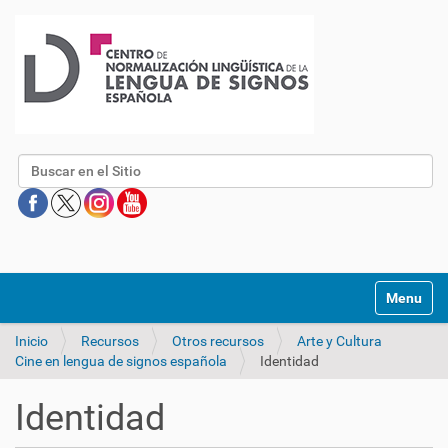
Buscar
Mostrar/O
Inicio
Recursos
Otros recursos
Arte y Cultura
Cine en lengua de signos española
Identidad
Identidad