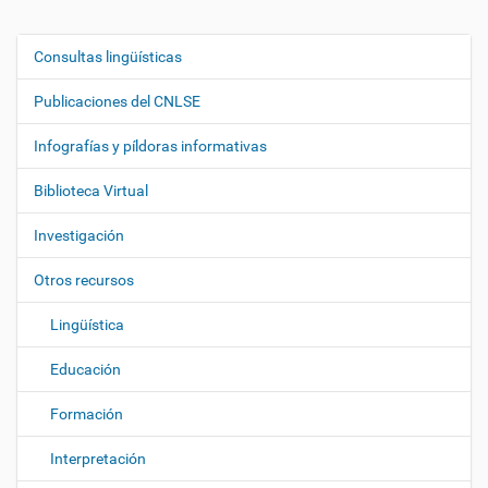
Consultas lingüísticas
N
a
Publicaciones del CNLSE
v
e
Infografías y píldoras informativas
g
Biblioteca Virtual
a
c
Investigación
i
ó
Otros recursos
n
Lingüística
Educación
Formación
Interpretación