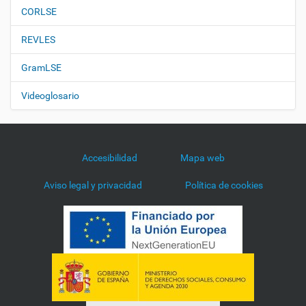
CORLSE
REVLES
GramLSE
Videoglosario
Accesibilidad
Mapa web
Aviso legal y privacidad
Política de cookies