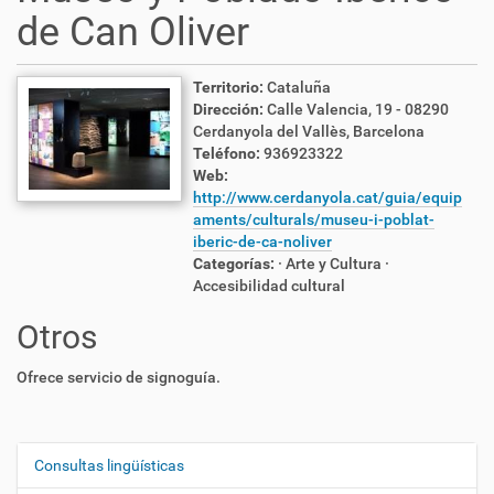
de Can Oliver
Territorio:
Cataluña
Dirección:
Calle Valencia, 19 - 08290
Cerdanyola del Vallès, Barcelona
Teléfono:
936923322
Web:
http://www.cerdanyola.cat/guia/equip
aments/culturals/museu-i-poblat-
iberic-de-ca-noliver
Categorías:
· Arte y Cultura
·
Accesibilidad cultural
Otros
Ofrece servicio de signoguía.
Consultas lingüísticas
N