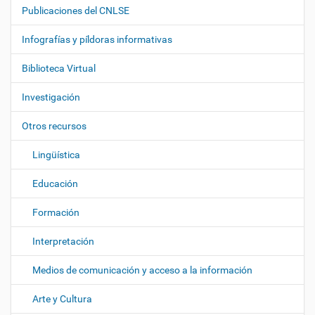
a
Publicaciones del CNLSE
v
e
Infografías y píldoras informativas
g
Biblioteca Virtual
a
c
Investigación
i
ó
Otros recursos
n
Lingüística
Educación
Formación
Interpretación
Medios de comunicación y acceso a la información
Arte y Cultura