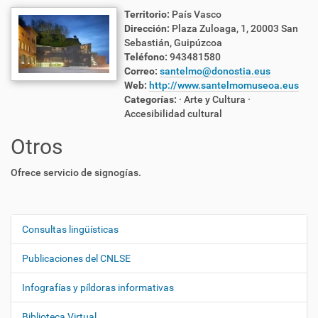
Territorio:
País Vasco
Dirección:
Plaza Zuloaga, 1, 20003 San
Sebastián, Guipúzcoa
Teléfono:
943481580
Correo:
santelmo@donostia.eus
Web:
http://www.santelmomuseoa.eus
Categorías:
· Arte y Cultura
·
Accesibilidad cultural
Otros
Ofrece servicio de signogías.
Consultas lingüísticas
N
a
Publicaciones del CNLSE
v
e
Infografías y píldoras informativas
g
Biblioteca Virtual