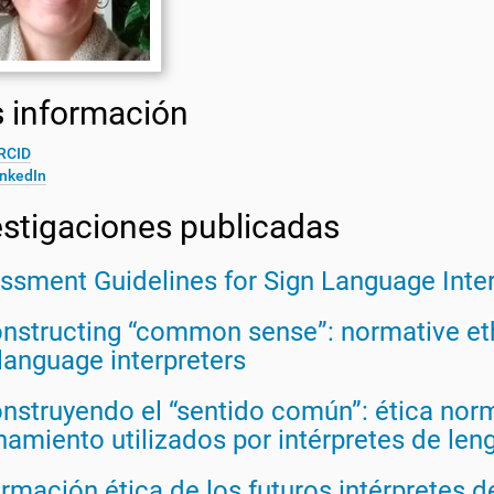
 información
RCID
inkedIn
estigaciones publicadas
ssment Guidelines for Sign Language Inte
nstructing “common sense”: normative et
language interpreters
nstruyendo el “sentido común”: ética norm
namiento utilizados por intérpretes de le
ormación ética de los futuros intérpretes 