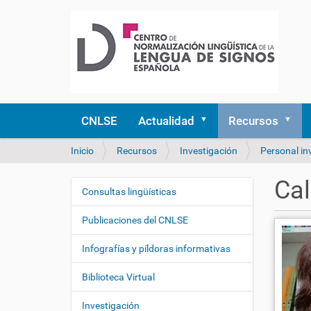
CNLSE
Actualidad
Recursos
U
Inicio
Recursos
Investigación
Personal in
s
t
Cal
e
Consultas lingüísticas
N
d
a
e
Publicaciones del CNLSE
v
s
e
t
Infografías y píldoras informativas
á
g
a
Biblioteca Virtual
a
q
c
u
Investigación