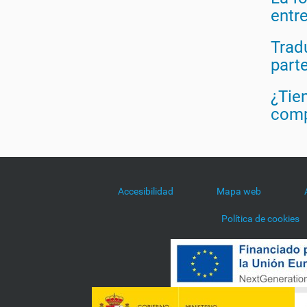
entre
Trad
part
¿Tien
comp
Accesibilidad
Mapa web
Política de cookies