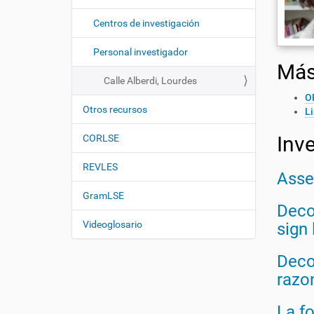
i
í
:
ó
Centros de investigación
n
Personal investigador
Más
Calle Alberdi, Lourdes
O
Otros recursos
L
Inv
CORLSE
REVLES
Asse
GramLSE
Deco
Videoglosario
sign 
Deco
razo
La f