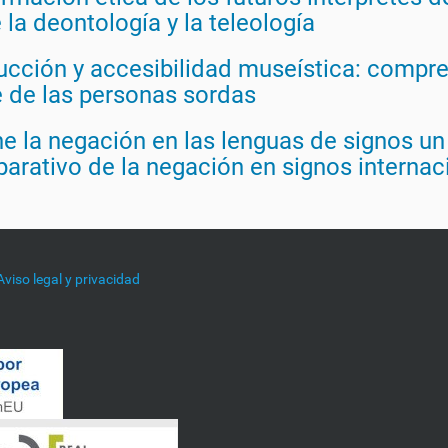
 la deontología y la teleología
ucción y accesibilidad museística: compre
e de las personas sordas
e la negación en las lenguas de signos un 
arativo de la negación en signos internaci
Aviso legal y privacidad