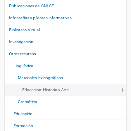
a
Publicaciones del CNLSE
v
e
Infografías y píldoras informativas
g
Biblioteca Virtual
a
c
Investigación
i
ó
Otros recursos
n
Lingüística
Materiales lexicográficos
Educación: Historia y Arte
Gramática
Educación
Formación