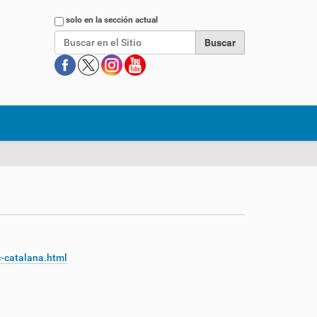
Buscar
solo en la sección actual
-catalana.html