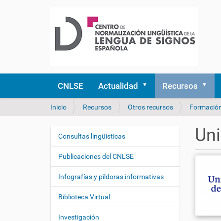
CNLSE
Actualidad
Recursos
U
Inicio
Recursos
Otros recursos
Formació
s
t
Uni
e
Consultas lingüísticas
N
d
a
e
Publicaciones del CNLSE
v
s
e
t
Infografías y píldoras informativas
á
g
a
Biblioteca Virtual
a
q
c
u
Investigación