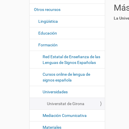
i
í
Más
:
ó
Otros recursos
n
La Unive
Lingüística
Educación
Formación
Red Estatal de Enseñanza de las
Lenguas de Signos Españolas
Cursos online de lengua de
signos española
Universidades
Universitat de Girona
Mediación Comunicativa
Materiales