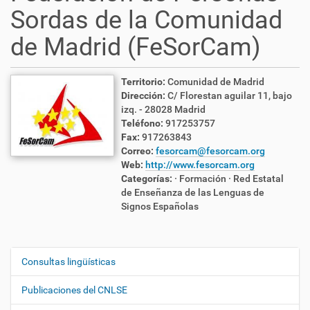
Sordas de la Comunidad
de Madrid (FeSorCam)
Territorio:
Comunidad de Madrid
Dirección:
C/ Florestan aguilar 11, bajo
izq. - 28028 Madrid
Teléfono:
917253757
Fax:
917263843
Correo:
fesorcam@fesorcam.org
Web:
http://www.fesorcam.org
Categorías:
· Formación
· Red Estatal
de Enseñanza de las Lenguas de
Signos Españolas
Consultas lingüísticas
N
a
Publicaciones del CNLSE
v