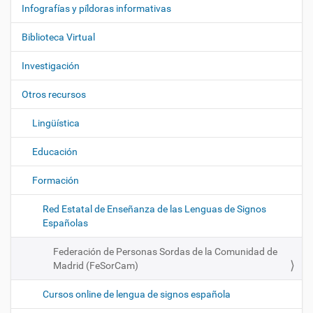
e
Infografías y píldoras informativas
g
Biblioteca Virtual
a
c
Investigación
i
ó
Otros recursos
n
Lingüística
Educación
Formación
Red Estatal de Enseñanza de las Lenguas de Signos
Españolas
Federación de Personas Sordas de la Comunidad de
Madrid (FeSorCam)
Cursos online de lengua de signos española