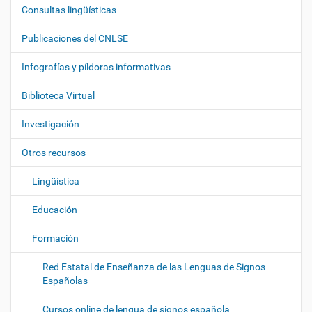
Consultas lingüísticas
N
a
Publicaciones del CNLSE
v
e
Infografías y píldoras informativas
g
Biblioteca Virtual
a
c
Investigación
i
ó
Otros recursos
n
Lingüística
Educación
Formación
Red Estatal de Enseñanza de las Lenguas de Signos
Españolas
Cursos online de lengua de signos española