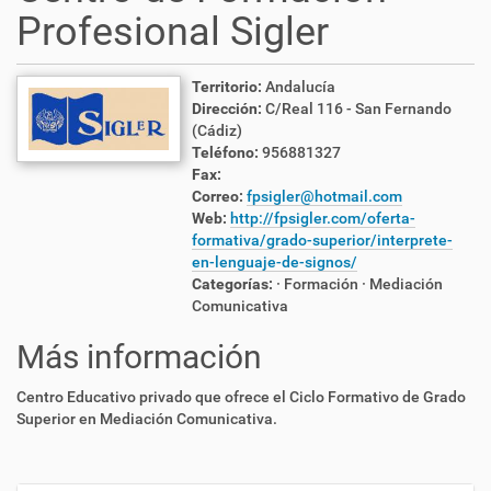
Profesional Sigler
Territorio:
Andalucía
Dirección:
C/Real 116 - San Fernando
(Cádiz)
Teléfono:
956881327
Fax:
Correo:
fpsigler@hotmail.com
Web:
http://fpsigler.com/oferta-
formativa/grado-superior/interprete-
en-lenguaje-de-signos/
Categorías:
· Formación
· Mediación
Comunicativa
Más información
Centro Educativo privado que ofrece el Ciclo Formativo de Grado
Superior en Mediación Comunicativa.