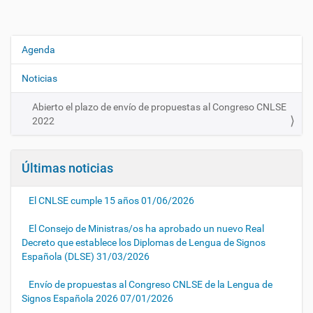
Agenda
N
a
Noticias
v
e
Abierto el plazo de envío de propuestas al Congreso CNLSE
g
2022
a
c
Últimas noticias
i
ó
El CNLSE cumple 15 años
01/06/2026
n
El Consejo de Ministras/os ha aprobado un nuevo Real
Decreto que establece los Diplomas de Lengua de Signos
Española (DLSE)
31/03/2026
Envío de propuestas al Congreso CNLSE de la Lengua de
Signos Española 2026
07/01/2026