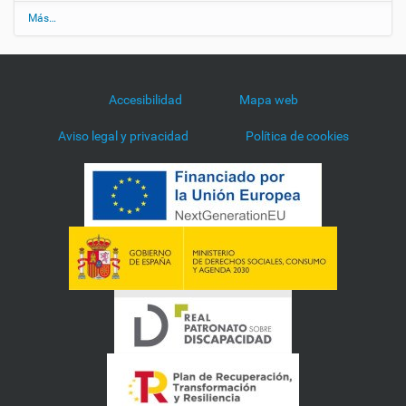
Ú
Más…
l
t
i
m
a
Accesibilidad
Mapa web
s
n
Aviso legal y privacidad
Política de cookies
o
t
i
c
i
a
s
-