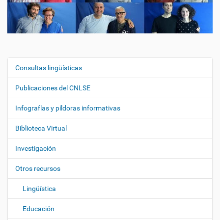
Consultas lingüísticas
N
a
Publicaciones del CNLSE
v
e
Infografías y píldoras informativas
g
Biblioteca Virtual
a
c
Investigación
i
ó
Otros recursos
n
Lingüística
Educación