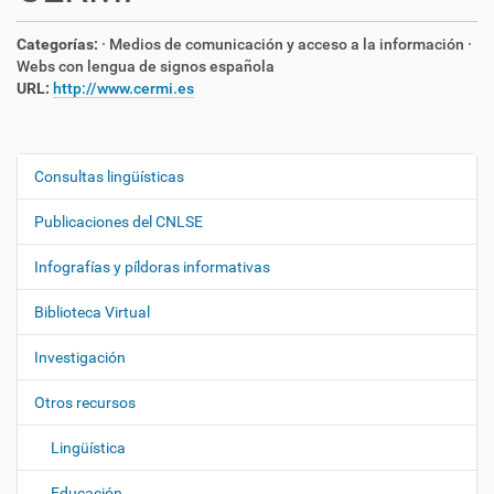
Categorías:
· Medios de comunicación y acceso a la información
·
Webs con lengua de signos española
URL:
http://www.cermi.es
Consultas lingüísticas
N
a
Publicaciones del CNLSE
v
e
Infografías y píldoras informativas
g
Biblioteca Virtual
a
c
Investigación
i
ó
Otros recursos
n
Lingüística
Educación