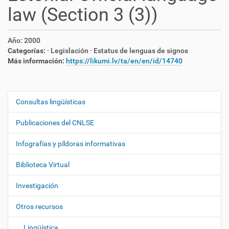
law (Section 3 (3))
Año:
2000
Categorías:
· Legislación
· Estatus de lenguas de signos
Más información:
https://likumi.lv/ta/en/en/id/14740
Consultas lingüísticas
N
a
Publicaciones del CNLSE
v
e
Infografías y píldoras informativas
g
Biblioteca Virtual
a
c
Investigación
i
ó
Otros recursos
n
Lingüística