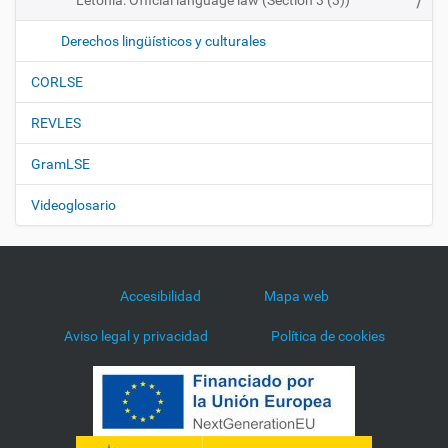
Letonia: Official language law (Section 3 (3))
Derechos lingüísticos y culturales
CORLSE
REVLES
GramLSE
Videoglosario
Accesibilidad
Mapa web
Aviso legal y privacidad
Política de cookies