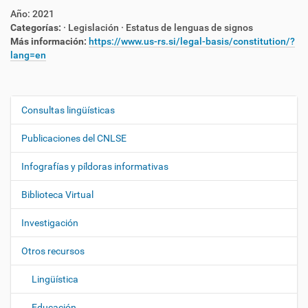
Año:
2021
Categorías:
· Legislación
· Estatus de lenguas de signos
Más información:
https://www.us-rs.si/legal-basis/constitution/?
lang=en
Consultas lingüísticas
N
a
Publicaciones del CNLSE
v
e
Infografías y píldoras informativas
g
Biblioteca Virtual
a
c
Investigación
i
ó
Otros recursos
n
Lingüística
Educación