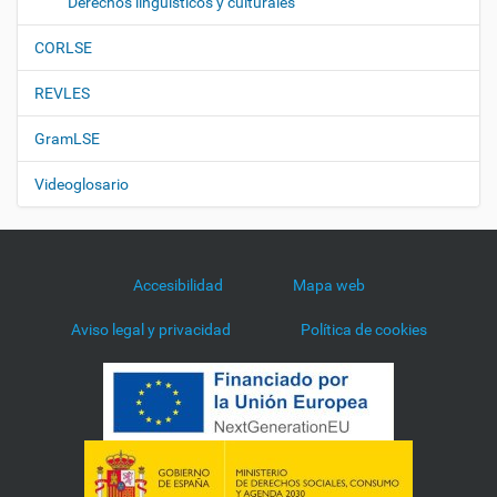
Derechos lingüísticos y culturales
CORLSE
REVLES
GramLSE
Videoglosario
Accesibilidad
Mapa web
Aviso legal y privacidad
Política de cookies