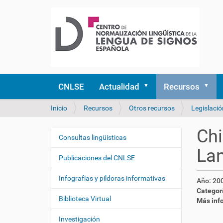
CNLSE
Actualidad
Recursos
U
Inicio
Recursos
Otros recursos
Legislació
s
t
Chi
e
Consultas lingüísticas
N
d
Lan
a
e
Publicaciones del CNLSE
v
s
e
t
Infografías y píldoras informativas
Año:
20
á
g
Categor
a
Biblioteca Virtual
a
Más inf
q
c
u
Investigación