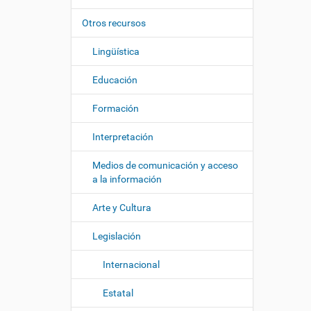
i
í
:
ó
Otros recursos
n
Lingüística
Educación
Formación
Interpretación
Medios de comunicación y acceso
a la información
Arte y Cultura
Legislación
Internacional
Estatal