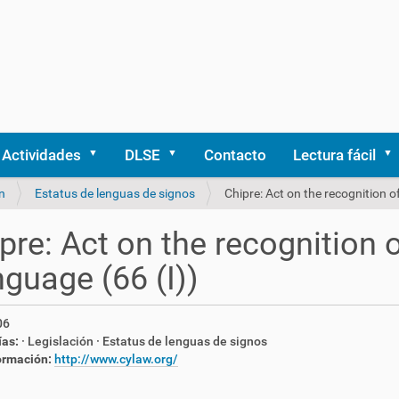
Actividades
DLSE
Contacto
Lectura fácil
n
Estatus de lenguas de signos
Chipre: Act on the recognition 
pre: Act on the recognition 
guage (66 (I))
06
ías:
· Legislación
· Estatus de lenguas de signos
ormación:
http://www.cylaw.org/