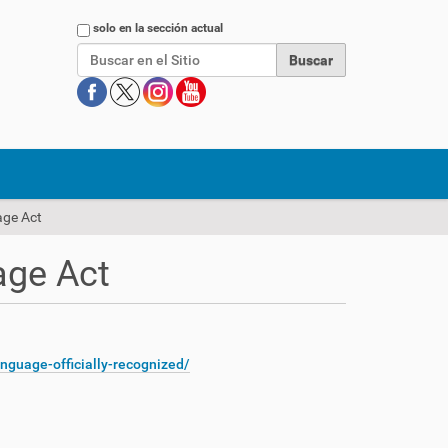
Buscar
solo en la sección actual
age Act
age Act
nguage-officially-recognized/