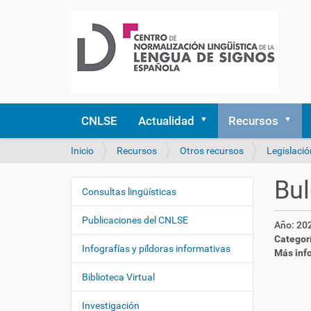
CNLSE
Actualidad
Recursos
U
Inicio
Recursos
Otros recursos
Legislació
s
t
Bul
e
Consultas lingüísticas
N
d
a
e
Publicaciones del CNLSE
Año:
20
v
s
Categor
e
t
Infografías y píldoras informativas
Más inf
á
g
a
Biblioteca Virtual
a
q
c
u
Investigación