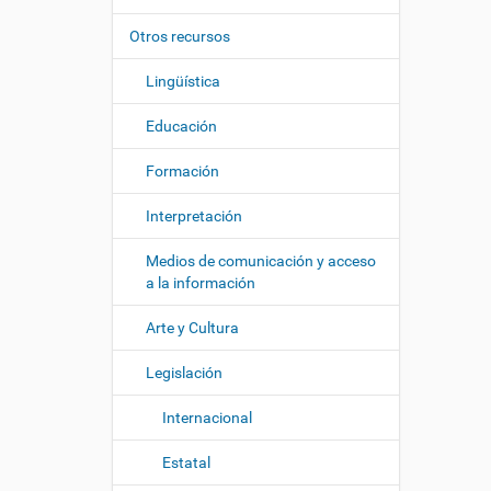
i
í
:
ó
Otros recursos
n
Lingüística
Educación
Formación
Interpretación
Medios de comunicación y acceso
a la información
Arte y Cultura
Legislación
Internacional
Estatal