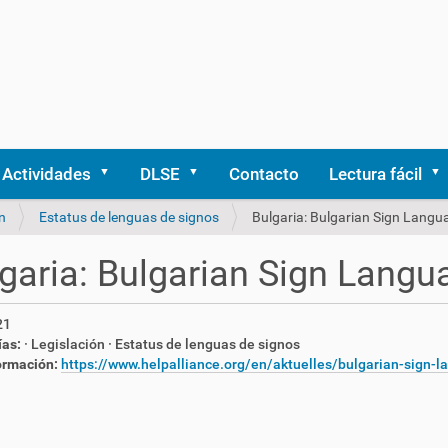
Actividades
DLSE
Contacto
Lectura fácil
n
Estatus de lenguas de signos
Bulgaria: Bulgarian Sign Langu
garia: Bulgarian Sign Langu
21
ías:
· Legislación
· Estatus de lenguas de signos
ormación:
https://www.helpalliance.org/en/aktuelles/bulgarian-sign-la