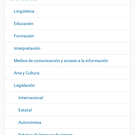
n
Lingüística
Educación
Formación
Interpretación
Medios de comunicación y acceso a la información
Arte y Cultura
Legislación
Internacional
Estatal
Autonómica
Estatus de lenguas de signos