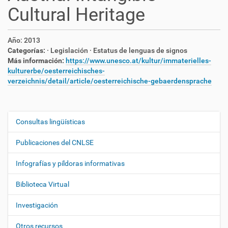
Cultural Heritage
Año:
2013
Categorías:
· Legislación
· Estatus de lenguas de signos
Más información:
https://www.unesco.at/kultur/immaterielles-
kulturerbe/oesterreichisches-
verzeichnis/detail/article/oesterreichische-gebaerdensprache
Consultas lingüísticas
N
a
Publicaciones del CNLSE
v
e
Infografías y píldoras informativas
g
Biblioteca Virtual
a
c
Investigación
i
ó
Otros recursos