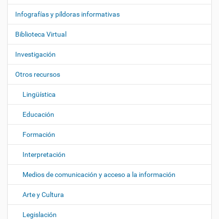
v
e
Infografías y píldoras informativas
g
Biblioteca Virtual
a
c
Investigación
i
ó
Otros recursos
n
Lingüística
Educación
Formación
Interpretación
Medios de comunicación y acceso a la información
Arte y Cultura
Legislación