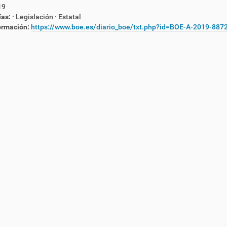
19
ías:
· Legislación
· Estatal
ormación:
https://www.boe.es/diario_boe/txt.php?id=BOE-A-2019-887