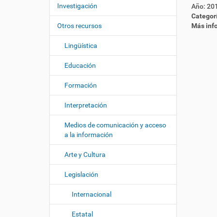
c
í
Investigación
Año:
20
i
:
Categor
ó
Otros recursos
Más inf
n
Lingüística
Educación
Formación
Interpretación
Medios de comunicación y acceso
a la información
Arte y Cultura
Legislación
Internacional
Estatal