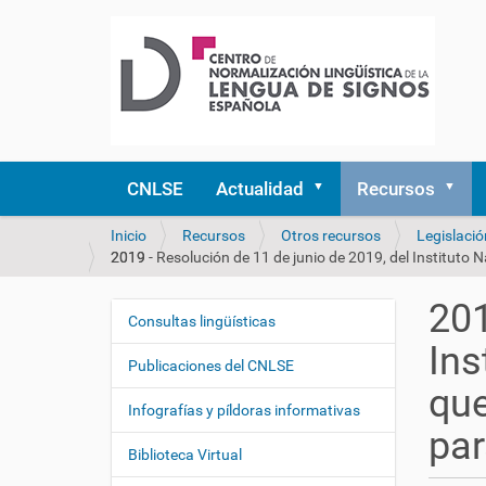
CNLSE
Actualidad
Recursos
U
Inicio
Recursos
Otros recursos
Legislació
s
2019 - Resolución de 11 de junio de 2019, del Instituto Nacional de Administración Pública, por la que se convocan actividades formativas en idiomas para el segundo semestre de 2019
t
e
201
d
Consultas lingüísticas
N
e
Ins
a
s
Publicaciones del CNLSE
v
t
que
e
á
Infografías y píldoras informativas
a
g
par
q
Biblioteca Virtual
a
u