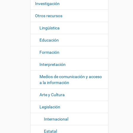
c
í
Investigación
i
:
ó
Otros recursos
n
Lingüística
Educación
Formación
Interpretación
Medios de comunicación y acceso
a la información
Arte y Cultura
Legislación
Internacional
Estatal