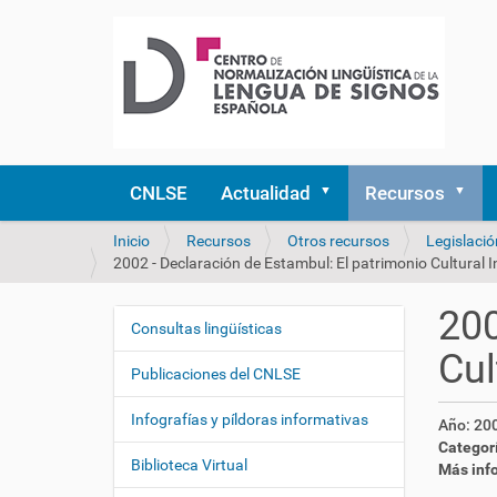
CNLSE
Actualidad
Recursos
U
Inicio
Recursos
Otros recursos
Legislació
s
2002 - Declaración de Estambul: El patrimonio Cultural In
t
e
200
d
Consultas lingüísticas
N
e
Cul
a
s
Publicaciones del CNLSE
v
t
e
á
Infografías y píldoras informativas
Año:
20
a
g
Categor
q
Biblioteca Virtual
a
Más inf
u