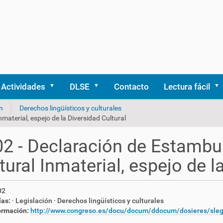
Actividades
DLSE
Contacto
Lectura fácil
n
Derechos lingüísticos y culturales
material, espejo de la Diversidad Cultural
2 - Declaración de Estambul
tural Inmaterial, espejo de l
02
ías:
· Legislación
· Derechos lingüísticos y culturales
ormación:
http://www.congreso.es/docu/docum/ddocum/dosieres/sleg/