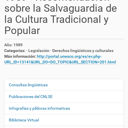
sobre la Salvaguardia de
la Cultura Tradicional y
Popular
Año:
1989
Categorías:
· Legislación
· Derechos lingüísticos y culturales
Más información:
http://portal.unesco.org/es/ev.php-
URL_ID=13141&URL_DO=DO_TOPIC&URL_SECTION=201.html
Consultas lingüísticas
N
a
Publicaciones del CNLSE
v
e
Infografías y píldoras informativas
g
Biblioteca Virtual
a