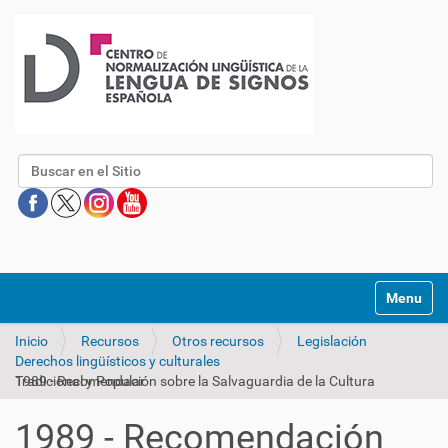
Buscar
Mostrar/O
Inicio
Recursos
Otros recursos
Legislación
Derechos lingüísticos y culturales
1989 - Recomendación sobre la Salvaguardia de la Cultura Tradicional y Popular
1989 - Recomendación