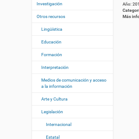
c
í
Investigación
Año:
20
i
:
Categor
ó
Otros recursos
Más inf
n
Lingüística
Educación
Formación
Interpretación
Medios de comunicación y acceso
a la información
Arte y Cultura
Legislación
Internacional
Estatal