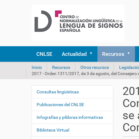
CNLSE
Actualidad
Recursos
U
Inicio
Recursos
Otros recursos
Legislació
s
2017 - Orden 1311/2017, de 3 de agosto, del Consejero d
t
e
201
d
Consultas lingüísticas
N
e
Con
a
s
Publicaciones del CNLSE
v
t
se 
e
á
Infografías y píldoras informativas
a
g
Co
q
Biblioteca Virtual
a
u