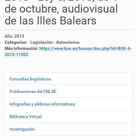
de octubre, audiovisual
de las Illes Balears
Año:
2013
Categorías:
· Legislación
· Autonómica
Más información:
https://www.boe.es/buscar/doc.php?id=BOE-A-
2013-11502
Consultas lingüísticas
N
a
Publicaciones del CNLSE
v
e
Infografías y píldoras informativas
g
Biblioteca Virtual
a
c
Investigación
i