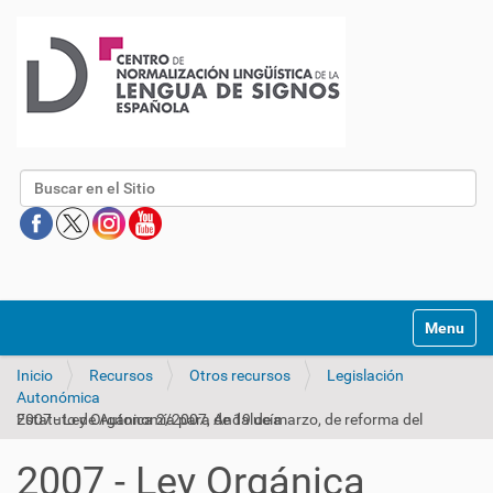
Buscar
Mostrar/O
Inicio
Recursos
Otros recursos
Legislación
Autonómica
2007 - Ley Orgánica 2/2007, de 19 de marzo, de reforma del Estatuto de Autonomía para Andalucía
2007 - Ley Orgánica