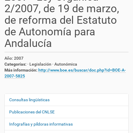
2/2007, de 19 de marzo,
de reforma del Estatuto
de Autonomía para
Andalucía
Año:
2007
Categorías:
· Legislación
· Autonómica
Más información:
http://www.boe.es/buscar/doc.php?id=BOE-A-
2007-5825
Consultas lingüísticas
N
a
Publicaciones del CNLSE
v
e
Infografías y píldoras informativas
g