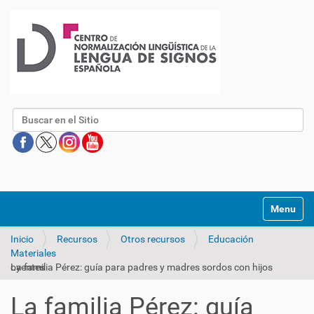
Buscar
Mostrar/O
Inicio
Recursos
Otros recursos
Educación
Materiales
La familia Pérez: guía para padres y madres sordos con hijos oyentes
La familia Pérez: guía