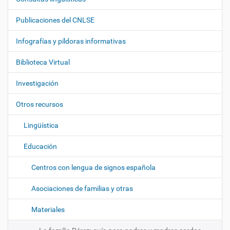
N
a
Publicaciones del CNLSE
v
e
Infografías y píldoras informativas
g
Biblioteca Virtual
a
c
Investigación
i
ó
Otros recursos
n
Lingüística
Educación
Centros con lengua de signos española
Asociaciones de familias y otras
Materiales