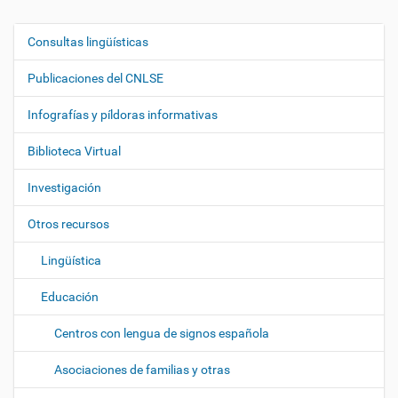
Consultas lingüísticas
N
a
Publicaciones del CNLSE
v
e
Infografías y píldoras informativas
g
Biblioteca Virtual
a
c
Investigación
i
ó
Otros recursos
n
Lingüística
Educación
Centros con lengua de signos española
Asociaciones de familias y otras