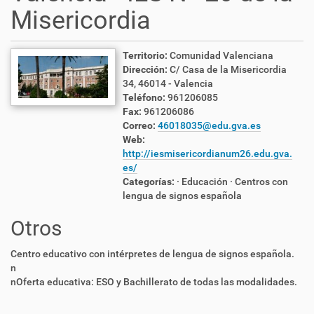
Misericordia
Territorio:
Comunidad Valenciana
Dirección:
C/ Casa de la Misericordia
34, 46014 - Valencia
Teléfono:
961206085
Fax:
961206086
Correo:
46018035@edu.gva.es
Web:
http://iesmisericordianum26.edu.gva.
es/
Categorías:
· Educación
· Centros con
lengua de signos española
Otros
Centro educativo con intérpretes de lengua de signos española.
n
nOferta educativa: ESO y Bachillerato de todas las modalidades.