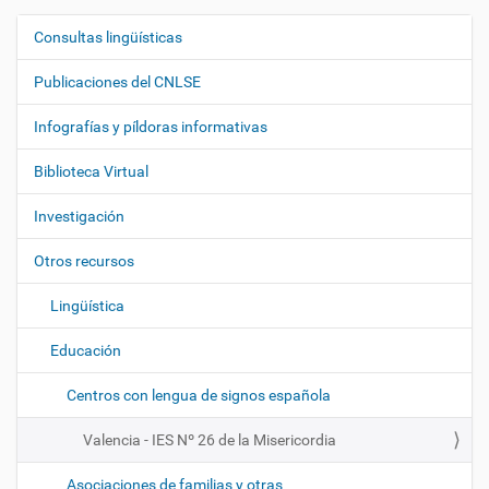
Consultas lingüísticas
N
a
Publicaciones del CNLSE
v
e
Infografías y píldoras informativas
g
Biblioteca Virtual
a
c
Investigación
i
ó
Otros recursos
n
Lingüística
Educación
Centros con lengua de signos española
Valencia - IES Nº 26 de la Misericordia
Asociaciones de familias y otras