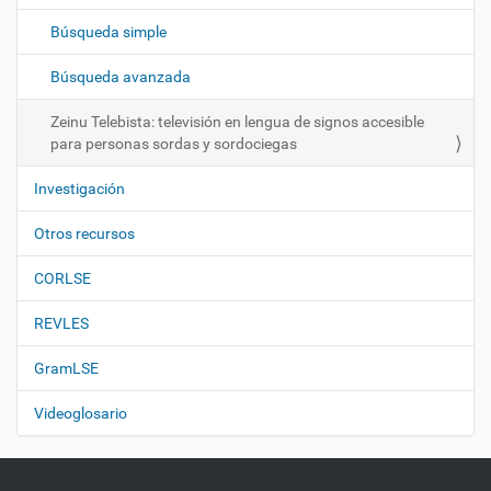
c
Búsqueda simple
i
ó
Búsqueda avanzada
n
Zeinu Telebista: televisión en lengua de signos accesible
para personas sordas y sordociegas
Investigación
Otros recursos
CORLSE
REVLES
GramLSE
Videoglosario