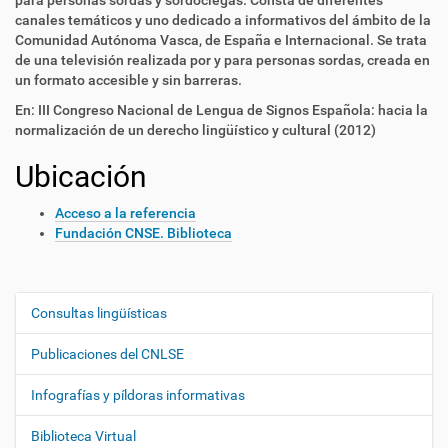
para personas sordas y sordociegas. Consta de diferentes
canales temáticos y uno dedicado a informativos del ámbito de la
Comunidad Autónoma Vasca, de España e Internacional. Se trata
de una televisión realizada por y para personas sordas, creada en
un formato accesible y sin barreras.
En: III Congreso Nacional de Lengua de Signos Española: hacia la
normalización de un derecho lingüístico y cultural (2012)
Ubicación
Acceso a la referencia
Fundación CNSE. Biblioteca
Consultas lingüísticas
N
a
Publicaciones del CNLSE
v
e
Infografías y píldoras informativas
g
Biblioteca Virtual
a