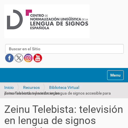
Buscar
Mostrar/O
Inicio
Recursos
Biblioteca Virtual
Zeinu Telebista: televisión en lengua de signos accesible para personas sordas y sordociegas
Zeinu Telebista: televisión
en lengua de signos