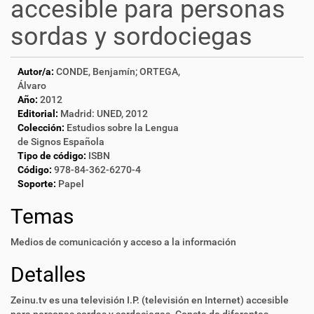
accesible para personas
sordas y sordociegas
Autor/a:
CONDE, Benjamín; ORTEGA,
Álvaro
Año:
2012
Editorial:
Madrid: UNED, 2012
Colección:
Estudios sobre la Lengua
de Signos Española
Tipo de código:
ISBN
Código:
978-84-362-6270-4
Soporte:
Papel
Temas
Medios de comunicación y acceso a la información
Detalles
Zeinu.tv es una televisión I.P. (televisión en Internet) accesible