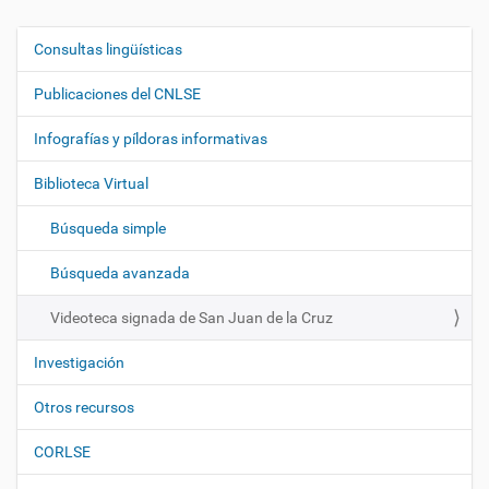
Consultas lingüísticas
N
a
Publicaciones del CNLSE
v
e
Infografías y píldoras informativas
g
Biblioteca Virtual
a
c
Búsqueda simple
i
ó
Búsqueda avanzada
n
Videoteca signada de San Juan de la Cruz
Investigación
Otros recursos
CORLSE