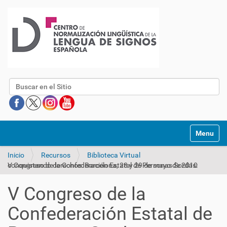
Buscar
Mostrar/O
Inicio
Recursos
Biblioteca Virtual
V Congreso de la Confederación Estatal de Personas Sordas: conquistando derechos: Barcelona, 28 y 29 de mayo de 2010
V Congreso de la
Confederación Estatal de