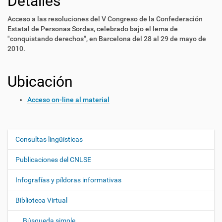
Detalles
Acceso a las resoluciones del V Congreso de la Confederación
Estatal de Personas Sordas, celebrado bajo el lema de
"conquistando derechos", en Barcelona del 28 al 29 de mayo de
2010.
Ubicación
Acceso on-line al material
Consultas lingüísticas
N
a
Publicaciones del CNLSE
v
e
Infografías y píldoras informativas
g
Biblioteca Virtual
a
c
Búsqueda simple