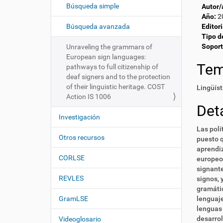
c
í
Búsqueda simple
Autor/
i
:
Año:
2
ó
Búsqueda avanzada
Editori
Tipo d
n
Soport
Unraveling the grammars of
European sign languages:
Te
pathways to full citizenship of
deaf signers and to the protection
of their linguistic heritage. COST
Lingüíst
Action IS 1006
Deta
Investigación
Las polí
Otros recursos
puesto q
aprendiz
CORLSE
europeo 
signante
REVLES
signos, 
gramátic
GramLSE
lenguaje
lenguas 
desarrol
Videoglosario