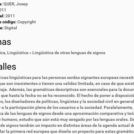
a:
QUER, Josep
011
al:
2011
e código:
Copyright
e:
Digital
mas
ica
,
Lingüística » Lingüística de otras lenguas de signos
lles
ticas lingüísticas para las personas sordas signantes europeas necesi
ue son inexistentes o tienen una validez limitada, en caso de que exis
aje. Además, las gramáticas descriptivas son esenciales para la docum
que hasta la fecha no se ha reconocido. El hecho de poner a disposic
s, los diseñadores de políticas, lingüistas y la sociedad civil en genera
y a la participación plena de los usuarios a la sociedad. Paralelamente
a de las lenguas de signos desde una aproximación comparativa y teóric
 humano, estudio que aún está muy sesgado por las lenguas orales. De 
de signos tendrán un impacto en distintas áreas de la agenda actual d
lar la primera red europea que diseñe un proyecto para estas gramátic