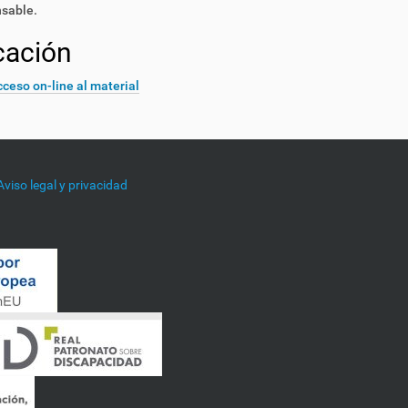
nsable.
cación
ceso on-line al material
Aviso legal y privacidad