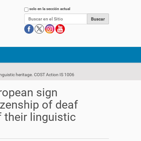
Buscar
solo en la sección actual
inguistic heritage. COST Action IS 1006
ropean sign
izenship of deaf
their linguistic