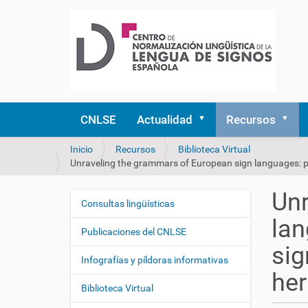
CNLSE
Actualidad
Recursos
U
Inicio
Recursos
Biblioteca Virtual
s
Unraveling the grammars of European sign languages: path
t
e
Unr
d
Consultas lingüísticas
N
e
lan
a
s
Publicaciones del CNLSE
v
t
sig
e
á
Infografías y píldoras informativas
a
g
her
q
Biblioteca Virtual
a
u