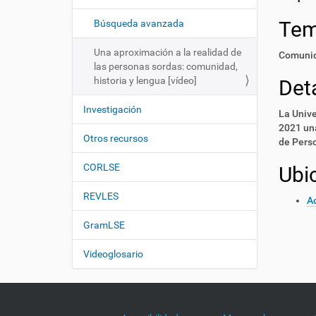
i
í
:
ó
Te
Búsqueda avanzada
n
Una aproximación a la realidad de
Comunid
las personas sordas: comunidad,
historia y lengua [vídeo]
Deta
Investigación
La Unive
2021 una
Otros recursos
de Perso
CORLSE
Ubi
REVLES
Ac
GramLSE
Videoglosario