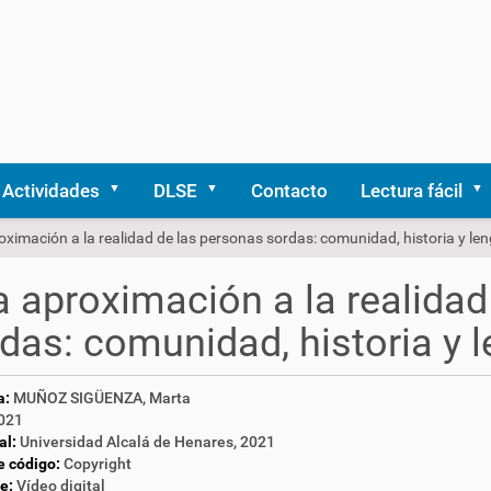
Actividades
DLSE
Contacto
Lectura fácil
ximación a la realidad de las personas sordas: comunidad, historia y len
 aproximación a la realidad
das: comunidad, historia y l
a:
MUÑOZ SIGÜENZA, Marta
021
al:
Universidad Alcalá de Henares, 2021
e código:
Copyright
e:
Vídeo digital