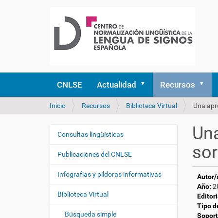
CNLSE
Actualidad
Recursos
U
Inicio
Recursos
Biblioteca Virtual
Una apro
s
t
Una
e
Consultas lingüísticas
N
d
sor
a
e
Publicaciones del CNLSE
v
s
e
t
Infografías y píldoras informativas
Autor/
á
g
Año:
2
a
Biblioteca Virtual
a
Editori
q
Tipo d
c
u
Búsqueda simple
Soport