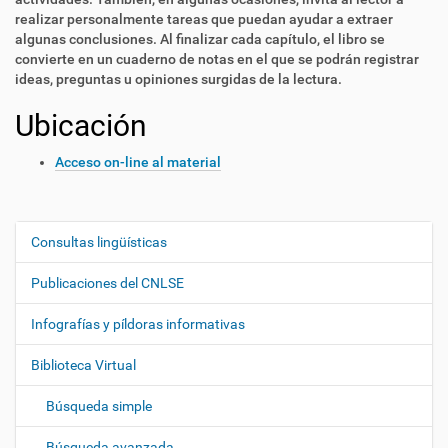
realizar personalmente tareas que puedan ayudar a extraer
algunas conclusiones. Al finalizar cada capítulo, el libro se
convierte en un cuaderno de notas en el que se podrán registrar
ideas, preguntas u opiniones surgidas de la lectura.
Ubicación
Acceso on-line al material
Consultas lingüísticas
N
a
Publicaciones del CNLSE
v
e
Infografías y píldoras informativas
g
Biblioteca Virtual
a
c
Búsqueda simple
i
ó
Búsqueda avanzada