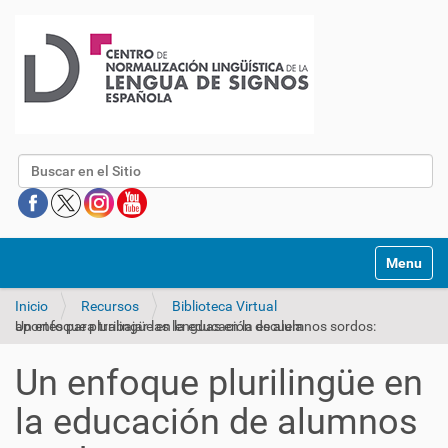
Buscar
Mostrar/O
Inicio
Recursos
Biblioteca Virtual
Un enfoque plurilingüe en la educación de alumnos sordos: aportes para trabajar las lenguas en la escuela
Un enfoque plurilingüe en
la educación de alumnos