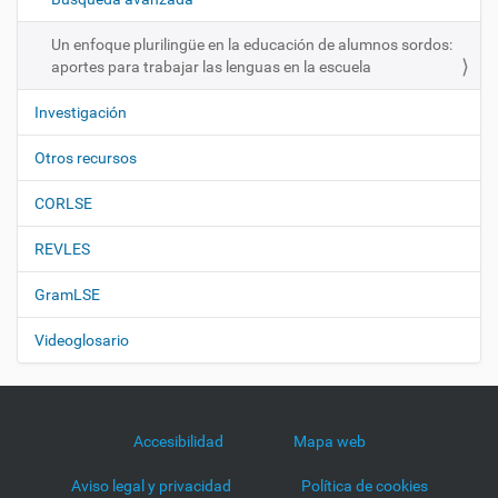
n
Un enfoque plurilingüe en la educación de alumnos sordos:
aportes para trabajar las lenguas en la escuela
Investigación
Otros recursos
CORLSE
REVLES
GramLSE
Videoglosario
Accesibilidad
Mapa web
Aviso legal y privacidad
Política de cookies