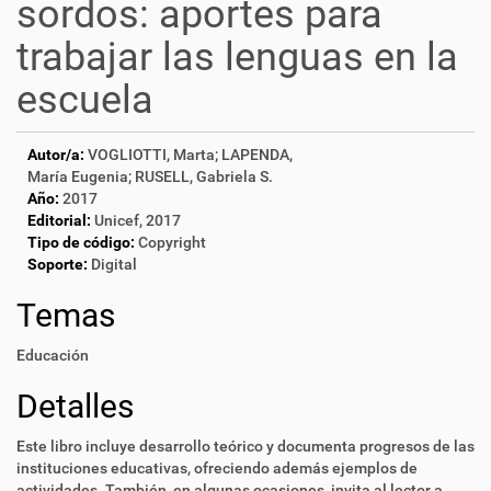
sordos: aportes para
trabajar las lenguas en la
escuela
Autor/a:
VOGLIOTTI, Marta; LAPENDA,
María Eugenia; RUSELL, Gabriela S.
Año:
2017
Editorial:
Unicef, 2017
Tipo de código:
Copyright
Soporte:
Digital
Temas
Educación
Detalles
Este libro incluye desarrollo teórico y documenta progresos de las
instituciones educativas, ofreciendo además ejemplos de
actividades. También, en algunas ocasiones, invita al lector a