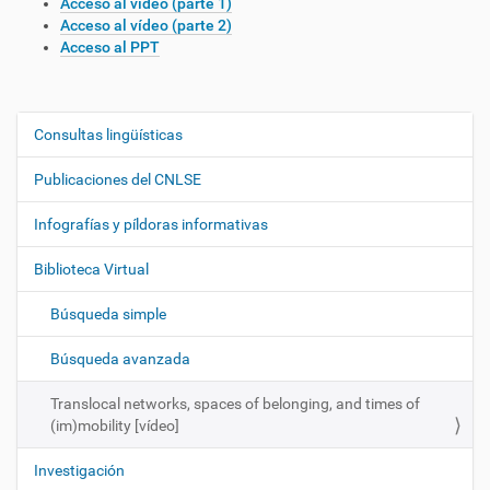
Acceso al vídeo (parte 1)
Acceso al vídeo (parte 2)
Acceso al PPT
Consultas lingüísticas
N
a
Publicaciones del CNLSE
v
e
Infografías y píldoras informativas
g
Biblioteca Virtual
a
c
Búsqueda simple
i
ó
Búsqueda avanzada
n
Translocal networks, spaces of belonging, and times of
(im)mobility [vídeo]
Investigación