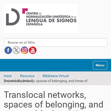
Buscar
Mostrar/O
Inicio
Recursos
Biblioteca Virtual
Translocal networks, spaces of belonging, and times of (im)mobility [vídeo]
Translocal networks,
spaces of belonging, and