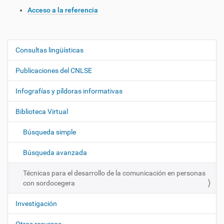
Acceso a la referencia
Consultas lingüísticas
N
a
Publicaciones del CNLSE
v
e
Infografías y píldoras informativas
g
Biblioteca Virtual
a
c
Búsqueda simple
i
ó
Búsqueda avanzada
n
Técnicas para el desarrollo de la comunicación en personas
con sordocegera
Investigación