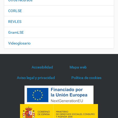
Otros recursos
CORLSE
REVLES
GramLSE
Videoglosario
Accesibilidad
Mapa web
Aviso legal y privacidad
Política de cookies