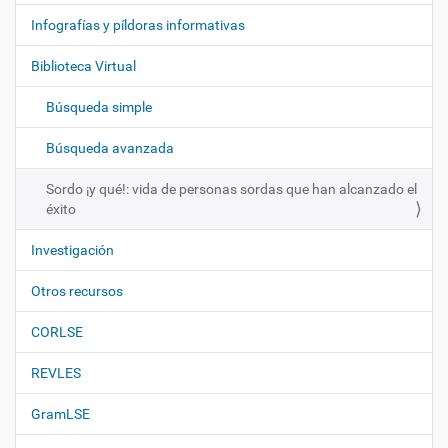
e
Infografías y píldoras informativas
g
Biblioteca Virtual
a
c
Búsqueda simple
i
ó
Búsqueda avanzada
n
Sordo ¡y qué!: vida de personas sordas que han alcanzado el
éxito
Investigación
Otros recursos
CORLSE
REVLES
GramLSE